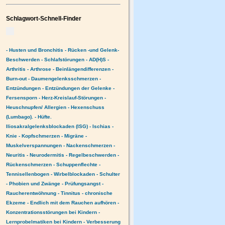
Schlagwort-Schnell-Finder
- Husten und Bronchitis
- Rücken -und Gelenk-
Beschwerden
- Schlafstörungen
- AD(H)S
-
Arthritis
- Arthrose
- Beinlängendifferenzen
-
Burn-out
- Daumengelenksschmerzen
-
Entzündungen
- Entzündungen der Gelenke
-
Fersensporn
- Herz-Kreislauf-Störungen
-
Heuschnupfen/ Allergien
- Hexenschuss
(Lumbago).
- Hüfte.
Iliosakralgelenksblockaden (ISG)
- Ischias
-
Knie
- Kopfschmerzen
- Migräne
-
Muskelverspannungen
- Nackenschmerzen
-
Neuritis
- Neurodermitis
- Regelbeschwerden
-
Rückenschmerzen
- Schuppenflechte
-
Tennisellenbogen
- Wirbelblockaden
- Schulter
- Phobien und Zwänge
- Prüfungsangst
-
Raucherentwöhnung
- Tinnitus
- chronische
Ekzeme
- Endlich mit dem Rauchen aufhören
-
Konzentrationsstörungen bei Kindern
-
Lernprobelmatiken bei Kindern
- Verbesserung