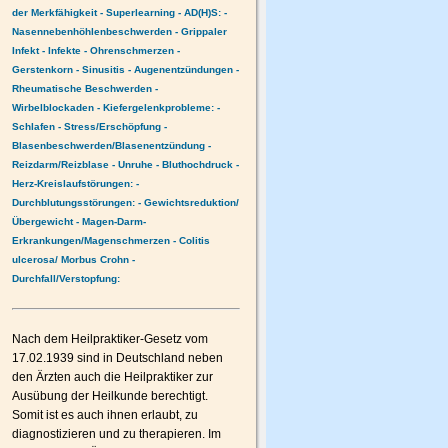
der Merkfähigkeit
- Superlearning
- AD(H)S:
-
Nasennebenhöhlenbeschwerden
- Grippaler
Infekt
- Infekte
- Ohrenschmerzen
-
Gerstenkorn
- Sinusitis
- Augenentzündungen
-
Rheumatische Beschwerden
-
Wirbelblockaden
- Kiefergelenkprobleme:
-
Schlafen
- Stress/Erschöpfung
-
Blasenbeschwerden/Blasenentzündung
-
Reizdarm/Reizblase
- Unruhe
- Bluthochdruck
-
Herz-Kreislaufstörungen:
-
Durchblutungsstörungen:
- Gewichtsreduktion/
Übergewicht
- Magen-Darm-
Erkrankungen/Magenschmerzen
- Colitis
ulcerosa/ Morbus Crohn
-
Durchfall/Verstopfung:
Nach dem Heilpraktiker-Gesetz vom
17.02.1939 sind in Deutschland neben
den Ärzten auch die Heilpraktiker zur
Ausübung der Heilkunde berechtigt.
Somit ist es auch ihnen erlaubt, zu
diagnostizieren und zu therapieren. Im