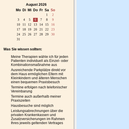
August 2026
Mo
Di
Mi
Do
Fr
Sa
So
1
2
3
4
5
6
7
8
9
10
11
12
13
14
15
16
17
18
19
20
21
22
23
24
25
26
27
28
29
30
31
Was Sie wissen sollten:
Meine Therapien wähle ich für jeden
Patienten individuell als Einzel- oder
Kombinationsmaßnahme aus
Ausreichende Parkplätze direkt vor
dem Haus ermöglichen Eltern mit
Kleinkindern und älteren Menschen
einen bequemen Praxisbesuch
Termine erfolgen nach telefonischer
Vereinbarung
Termine auch außerhalb meiner
Praxiszeiten
Hausbesuche sind möglich
Leistungsabrechnungen über die
privaten Krankenkassen und
Zusatzversicherungen im Rahmen
Ihres jeweils geltenden Vertrages