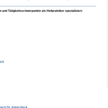
 und Tätigkeitsschwerpunkte als Heilpraktiker spezialisiert:
uck
nach Dr. Anton Hack